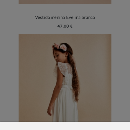
Vestido menina Evelina branco
47,00 €