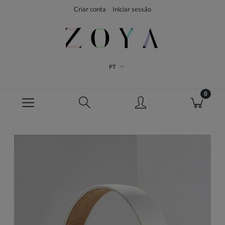
Criar conta
Iniciar sessão
PT