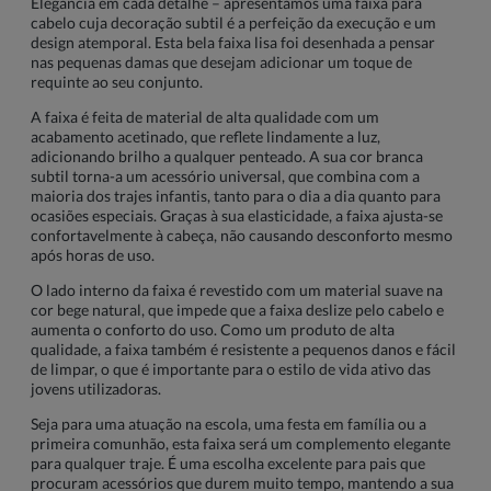
Elegância em cada detalhe – apresentamos uma faixa para
cabelo cuja decoração subtil é a perfeição da execução e um
design atemporal. Esta bela faixa lisa foi desenhada a pensar
nas pequenas damas que desejam adicionar um toque de
requinte ao seu conjunto.
A faixa é feita de material de alta qualidade com um
acabamento acetinado, que reflete lindamente a luz,
adicionando brilho a qualquer penteado. A sua cor branca
subtil torna-a um acessório universal, que combina com a
maioria dos trajes infantis, tanto para o dia a dia quanto para
ocasiões especiais. Graças à sua elasticidade, a faixa ajusta-se
confortavelmente à cabeça, não causando desconforto mesmo
após horas de uso.
O lado interno da faixa é revestido com um material suave na
cor bege natural, que impede que a faixa deslize pelo cabelo e
aumenta o conforto do uso. Como um produto de alta
qualidade, a faixa também é resistente a pequenos danos e fácil
de limpar, o que é importante para o estilo de vida ativo das
jovens utilizadoras.
Seja para uma atuação na escola, uma festa em família ou a
primeira comunhão, esta faixa será um complemento elegante
para qualquer traje. É uma escolha excelente para pais que
procuram acessórios que durem muito tempo, mantendo a sua