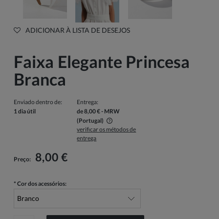
ADICIONAR À LISTA DE DESEJOS
Faixa Elegante Princesa
Branca
Enviado dentro de:
Entrega:
1 dia útil
de 8,00 €
- MRW
(Portugal)
verificar os métodos de
O preço não inclui quaisquer possíveis custos de pagamento
entrega
8,00 €
Preço:
*
Cor dos acessórios: